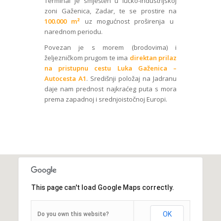
Terminal je smješten u lučko-industrijskoj
zoni Gaženica, Zadar, te se prostire na
100.000 m²
uz mogućnost proširenja u
narednom periodu.
Povezan je s morem (brodovima) i
željezničkom prugom te ima
direktan prilaz
na pristupnu cestu Luka Gaženica –
Autocesta A1
. Središnji položaj na Jadranu
daje nam prednost najkraćeg puta s mora
prema zapadnoj i srednjoistočnoj Europi.
This page can't load Google Maps correctly.
OK
Do you own this website?