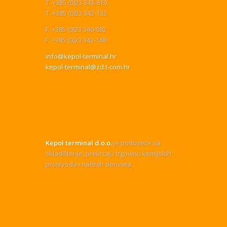
T. +385 (0)23 343-619
T. +385 (0)23 342-132
F. +385 (0)23 340-082
F. +385 (0)23 342-148
info@kepol-terminal.hr
kepol-terminal@zd.t-com.hr
O NAMA
Kepol terminal d.o.o.
je poduzeće za
skladištenje, prekrcaj i trgovinu kemijskih
proizvoda i naftnih derivata.
USLUGE