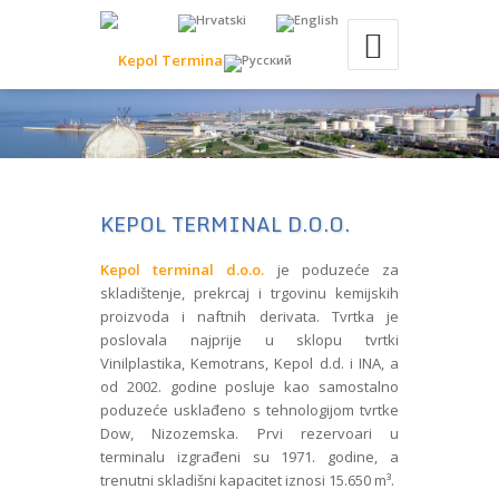
KEPOL TERMINAL D.O.O.
Kepol terminal d.o.o.
je poduzeće za
skladištenje, prekrcaj i trgovinu kemijskih
proizvoda i naftnih derivata. Tvrtka je
poslovala najprije u sklopu tvrtki
Vinilplastika, Kemotrans, Kepol d.d. i INA, a
od 2002. godine posluje kao samostalno
poduzeće usklađeno s tehnologijom tvrtke
Dow, Nizozemska. Prvi rezervoari u
terminalu izgrađeni su 1971. godine, a
trenutni skladišni kapacitet iznosi 15.650 m³.