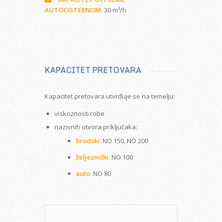
AUTOCISTERNOM:
30 m³/h
KAPACITET PRETOVARA
Kapacitet pretovara utvrđuje se na temelju:
viskoznosti robe
nazivnih otvora priključaka:
brodski:
NO 150, NO 200
željeznički:
NO 100
auto:
NO 80