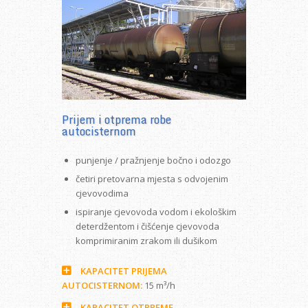
Prijem i otprema robe
autocisternom
punjenje / pražnjenje bočno i odozgo
četiri pretovarna mjesta s odvojenim
cjevovodima
ispiranje cjevovoda vodom i ekološkim
deterdžentom i čišćenje cjevovoda
komprimiranim zrakom ili dušikom
KAPACITET PRIJEMA
AUTOCISTERNOM:
15 m³/h
KAPACITET OTPREME