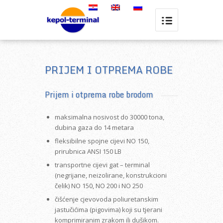
PRIJEM I OTPREMA ROBE
Prijem i otprema robe brodom
maksimalna nosivost do 30000 tona,
dubina gaza do 14 metara
fleksibilne spojne cijevi NO 150,
prirubnica ANSI 150 LB
transportne cijevi gat – terminal
(negrijane, neizolirane, konstrukcioni
čelik) NO 150, NO 200 i NO 250
čišćenje cjevovoda poliuretanskim
jastučićima (pigovima) koji su tjerani
komprimiranim zrakom ili dušikom.