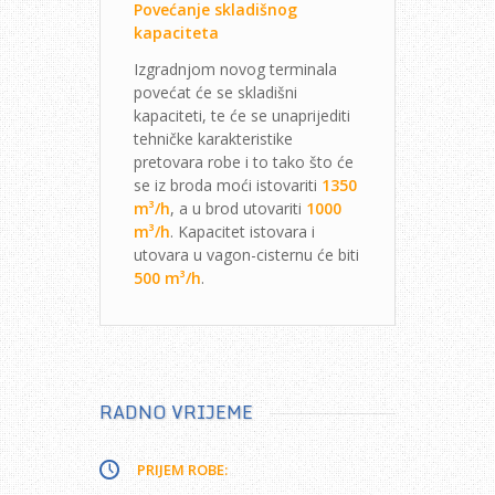
Povećanje skladišnog
kapaciteta
Izgradnjom novog terminala
povećat će se skladišni
kapaciteti, te će se unaprijediti
tehničke karakteristike
pretovara robe i to tako što će
se iz broda moći istovariti
1350
m³/h
, a u brod utovariti
1000
m³/h
. Kapacitet istovara i
utovara u vagon-cisternu će biti
500 m³/h
.
RADNO VRIJEME
PRIJEM ROBE: