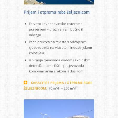
Prijem i otprema robe željeznicom
četvero i dvoosovinske cisterne s
punjenjem – pražnjenjem bočno ili
odozgo
četiri prekrcajna mjesta s odvojenim
cjevovodima na vlastitom industrijskom
kolosijeku
ispiranje cjevovoda vodom i ekološkim
deterdžentom i čišćenje cjevovoda
komprimiranim zrakom ili dušikom
KAPACITET PRIJEMA I OTPREME ROBE
ŽELJEZNICOM:
70 m³/h – 200 m³/h