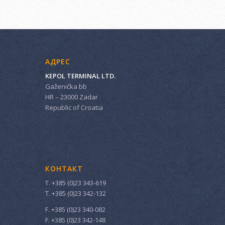
АДРЕС
KEPOL TERMINAL LTD.
Gaženička bb
HR – 23000 Zadar
Republic of Croatia
КОНТАКТ
T. +385 (0)23 343-619
T. +385 (0)23 342-132
F. +385 (0)23 340-082
F. +385 (0)23 342-148