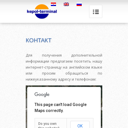
КОНТАКТ
Для получения дополнительной
информации предлагаем посетить нашу
интернет-страницу на английском языке
или просим обращаться по
нижеуказанному адресу и телефонам:
This page can't load Google
ent purposes only
For development purposes only
Maps correctly.
Do you own
OK